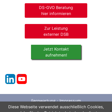
DS-GVO Beratung
hier informieren
Zur Leistung
externer DSB
Jetzt Kontakt
aufnehmen!
linkedin
youtube
Fernwartung
Impressum
Datenschutz
AGB
Sitemap
Diese Webseite verwendet ausschließlich Cookies,