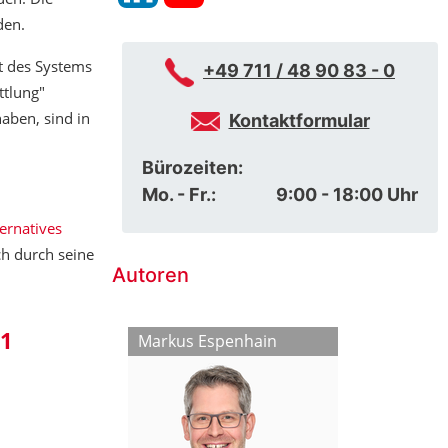
den.
ät des Systems
+49 711 / 48 90 83 - 0
ttlung"
aben, sind in
Kontaktformular
Bürozeiten:
Mo. - Fr.:
9:00 - 18:00 Uhr
ternatives
ch durch seine
Autoren
11
kschlat
Markus Espenhain
Ioannis Dima
Chantal Nu
Simon Jung
Christian Gle