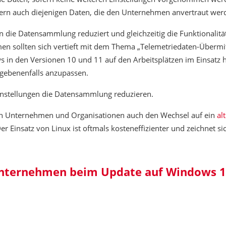
ndern auch diejenigen Daten, die den Unternehmen anvertraut wer
n die Datensammlung reduziert und gleichzeitig die Funktionalit
men sollten sich vertieft mit dem Thema „Telemetriedaten-Übermi
in den Versionen 10 und 11 auf den Arbeitsplätzen im Einsatz h
gegebenenfalls anzupassen.
 Einstellungen die Datensammlung reduzieren.
n Unternehmen und Organisationen auch den Wechsel auf ein
al
er Einsatz von Linux ist oftmals kosteneffizienter und zeichnet si
Unternehmen beim Update auf Windows 
Robin Au