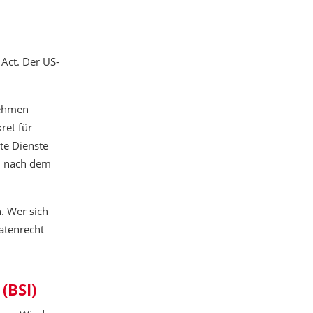
 Act. Der US-
nehmen
ret für
te Dienste
n nach dem
. Wer sich
atenrecht
(BSI)