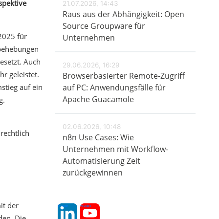
spektive
21.07.2026, 14:43
Raus aus der Abhängigkeit: Open
Source Groupware für
2025 für
Unternehmen
behebungen
esetzt. Auch
29.06.2026, 16:29
r geleistet.
Browserbasierter Remote-Zugriff
stieg auf ein
auf PC: Anwendungsfälle für
Apache Guacamole
g.
02.06.2026, 10:48
rechtlich
n8n Use Cases: Wie
Unternehmen mit Workflow-
Automatisierung Zeit
zurückgewinnen
it der
linkedin
youtube
den. Die