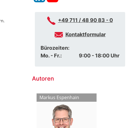
+49 711 / 48 90 83 - 0
rn.
Kontaktformular
Bürozeiten:
Mo. - Fr.:
9:00 - 18:00 Uhr
Autoren
kschlat
Markus Espenhain
Ioannis Dima
Chantal Nu
Simon Jung
Christian Gle