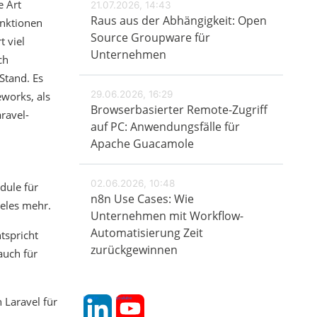
e Art
21.07.2026, 14:43
Raus aus der Abhängigkeit: Open
unktionen
Source Groupware für
 viel
Unternehmen
ch
Stand. Es
29.06.2026, 16:29
works, als
Browserbasierter Remote-Zugriff
ravel-
auf PC: Anwendungsfälle für
Apache Guacamole
02.06.2026, 10:48
dule für
n8n Use Cases: Wie
ieles mehr.
Unternehmen mit Workflow-
Automatisierung Zeit
tspricht
zurückgewinnen
auch für
 Laravel für
linkedin
youtube