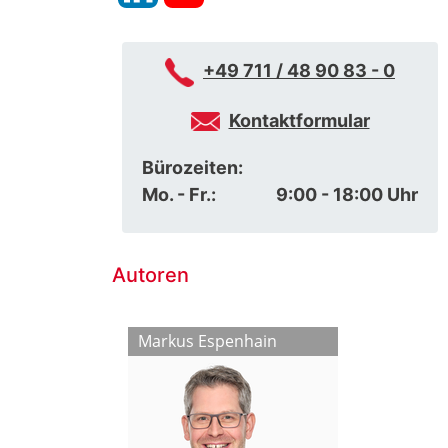
+49 711 / 48 90 83 - 0
Kontaktformular
Bürozeiten:
Mo. - Fr.:
9:00 - 18:00 Uhr
Autoren
kschlat
Markus Espenhain
Ioannis Dima
Chantal Nu
Simon Jung
Christian Gle